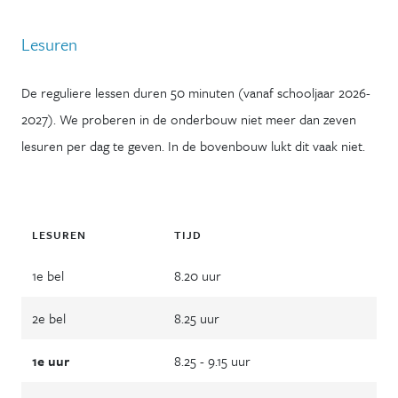
Lesuren
De reguliere lessen duren 50 minuten (vanaf schooljaar 2026-
2027). We proberen in de onderbouw niet meer dan zeven
lesuren per dag te geven. In de bovenbouw lukt dit vaak niet.
LESUREN
TIJD
1e bel
8.20 uur
2e bel
8.25 uur
1e uur
8.25 - 9.15 uur