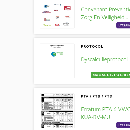
Convenant Preventi
Zorg En Veiligheid
Op En Rond School
LYCEU
PROTOCOL
Dyscalculieprotocol
GROENE HART SCHOLE
PTA / PTB / PTD
Erratum PTA 6 VW
KUA-BV-MU
LYCEU