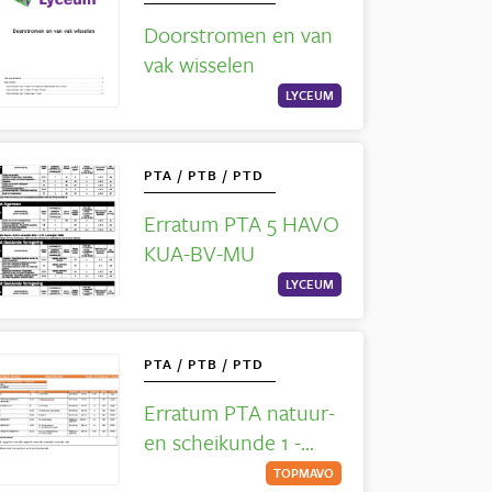
Doorstromen en van
vak wisselen
LYCEUM
PTA / PTB / PTD
Erratum PTA 5 HAVO
KUA-BV-MU
LYCEUM
PTA / PTB / PTD
Erratum PTA natuur-
en scheikunde 1 -
Instroom - Klas 4 tl
TOPMAVO