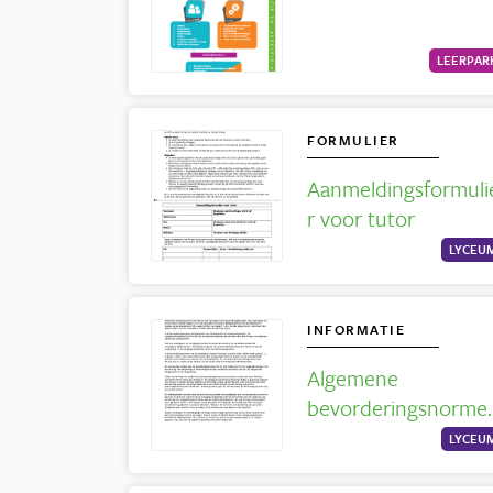
LEERPAR
FORMULIER
Aanmeldingsformuli
r voor tutor
LYCEU
INFORMATIE
Algemene
bevorderingsnorme
Lyceum
LYCEU