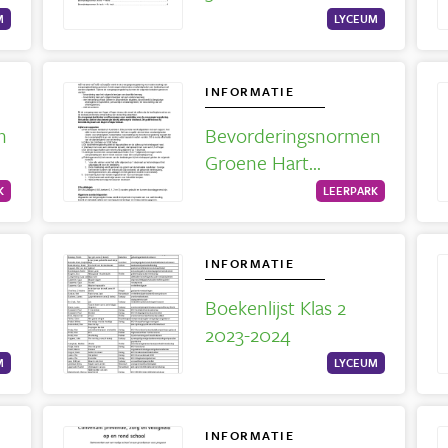
M
LYCEUM
INFORMATIE
n
Bevorderingsnormen
Groene Hart
Leerpark 2026/2027
K
LEERPARK
INFORMATIE
Boekenlijst Klas 2
2023-2024
M
LYCEUM
INFORMATIE