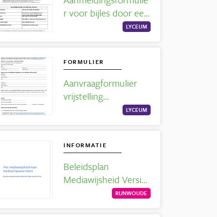
r voor bijles door een
tutor
LYCEUM
FORMULIER
Aanvraagformulier
vrijstelling
schoolbezoek buiten
LYCEUM
schoolvakanties
INFORMATIE
Beleidsplan
Mediawijsheid Versie
2023
RIJNWOUDE