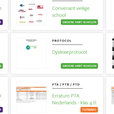
e
Convenant veilige
school
M
GROENE HART SCHOLEN
PROTOCOL
Dyslexieprotocol
N
GROENE HART SCHOLEN
PTA / PTB / PTD
O
Erratum PTA
Nederlands - klas 4 tl
M
TOPMAVO