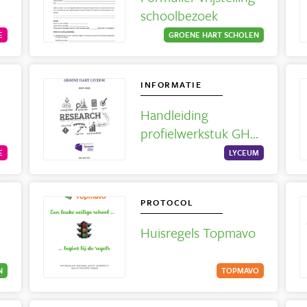
schoolbezoek
E
GROENE HART SCHOLEN
INFORMATIE
Handleiding
profielwerkstuk GHL
2024-2025
E
LYCEUM
PROTOCOL
Huisregels Topmavo
N
TOPMAVO