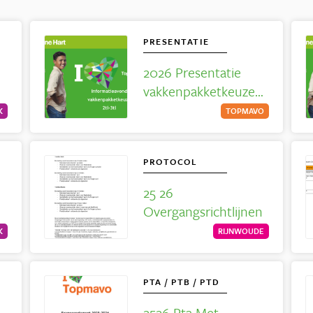
PRESENTATIE
2026 Presentatie
vakkenpakketkeuze
voor 3tl
K
TOPMAVO
PROTOCOL
25 26
Overgangsrichtlijnen
K
RIJNWOUDE
PTA / PTB / PTD
2526 Pta Met