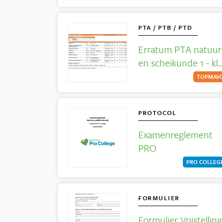
PTA / PTB / PTD
Erratum PTA natuur
en scheikunde 1 - kl
4 tl
TOPMAV
PROTOCOL
Examenreglement
PRO
PRO COLLEG
FORMULIER
Formulier Vrijstelling