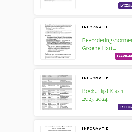
LYCEU
INFORMATIE
Bevorderingsnorme
Groene Hart
Leerpark 2025-2026
LEERPAR
INFORMATIE
Boekenlijst Klas 1
2023-2024
LYCEU
INFORMATIE