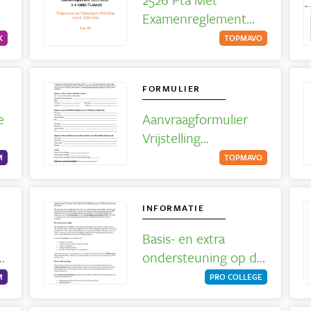
Examenreglement
Topmavo Docx
K
TOPMAVO
Docx1409351605206
4552291
FORMULIER
e
Aanvraagformulier
Vrijstelling
Schoolbezoek Buiten
M
TOPMAVO
Schoolvakanties
INFORMATIE
Basis- en extra
n
ondersteuning op de
praktijkschool
M
PRO COLLEGE