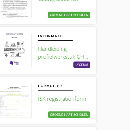
GROENE HART SCHOLEN
INFORMATIE
Handleiding
profielwerkstuk GHL
2025-2026
LYCEUM
FORMULIER
ISK registrationform
GROENE HART SCHOLEN