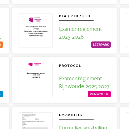
PTA / PTB / PTD
-
Examenreglement
as
2025-2026
O
LEERPARK
PROTOCOL
Examenreglement
Rijnwoude 2025 2027
E
RIJNWOUDE
FORMULIER
Formulier vrijstelling